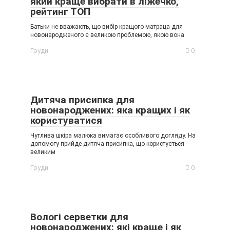
який краще вибрати в ліжечко,
рейтинг ТОП
Батьки не вважають, що вибір кращого матраца для
новонародженого є великою проблемою, якою вона
Груди
0
Дитяча присипка для
новонароджених: яка кращих і як
користуватися
Чутлива шкіра малюка вимагає особливого догляду. На
допомогу прийде дитяча присипка, що користується
великим
Груди
0
Вологі серветки для
новонароджених: які краще і як