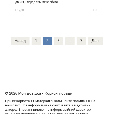
двійні, і перед тим як зробити
Груди
0
Пагінація
Назад
1
2
3
…
7
Далі
записів
© 2026 Моя довідка - Корисні поради
При використанні матеріалів, залишайте посилання на
наш сайт. Вся інформація на сайті взята з відкритих
джерел і носить виключно інформаційний характер,
також не повинна використовуватися самостійно