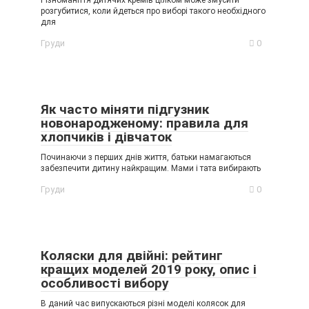
Різноманіття дитячих кремів цілком може змусити
розгубитися, коли йдеться про виборі такого необхідного
для
Груди
0
Як часто міняти підгузник
новонародженому: правила для
хлопчиків і дівчаток
Починаючи з перших днів життя, батьки намагаються
забезпечити дитину найкращим. Мами і тата вибирають
Груди
0
Коляски для двійні: рейтинг
кращих моделей 2019 року, опис і
особливості вибору
В даний час випускаються різні моделі колясок для