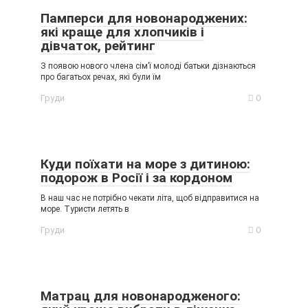
Памперси для новонароджених:
які краще для хлопчиків і
дівчаток, рейтинг
З появою нового члена сім’ї молоді батьки дізнаються
про багатьох речах, які були їм
Груди
0
Куди поїхати на море з дитиною:
подорож в Росії і за кордоном
В наш час не потрібно чекати літа, щоб відправитися на
море. Туристи летять в
Груди
0
Матрац для новонародженого: