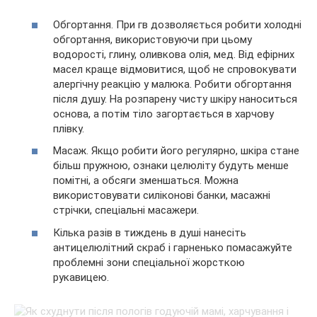
Обгортання. При гв дозволяється робити холодні
обгортання, використовуючи при цьому
водорості, глину, оливкова олія, мед. Від ефірних
масел краще відмовитися, щоб не спровокувати
алергічну реакцію у малюка. Робити обгортання
після душу. На розпарену чисту шкіру наноситься
основа, а потім тіло загортається в харчову
плівку.
Масаж. Якщо робити його регулярно, шкіра стане
більш пружною, ознаки целюліту будуть менше
помітні, а обсяги зменшаться. Можна
використовувати силіконові банки, масажні
стрічки, спеціальні масажери.
Кілька разів в тиждень в душі нанесіть
антицелюлітний скраб і гарненько помасажуйте
проблемні зони спеціальної жорсткою
рукавицею.