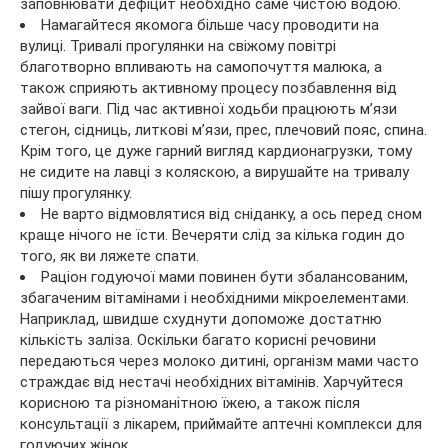
заповнювати дефіцит необхідно саме чистою водою.
Намагайтеся якомога більше часу проводити на
вулиці. Тривалі прогулянки на свіжому повітрі
благотворно впливають на самопочуття малюка, а
також сприяють активному процесу позбавлення від
зайвої ваги. Під час активної ходьби працюють м’язи
стегон, сідниць, литкові м’язи, прес, плечовий пояс, спина.
Крім того, це дуже гарний вигляд кардионагрузки, тому
не сидите на лавці з коляскою, а вирушайте на тривалу
пішу прогулянку.
Не варто відмовлятися від сніданку, а ось перед сном
краще нічого не їсти. Вечеряти слід за кілька годин до
того, як ви ляжете спати.
Раціон годуючої мами повинен бути збалансованим,
збагаченим вітамінами і необхідними мікроелементами.
Наприклад, швидше схуднути допоможе достатню
кількість заліза. Оскільки багато корисні речовини
передаються через молоко дитині, організм мами часто
страждає від нестачі необхідних вітамінів. Харчуйтеся
корисною та різноманітною їжею, а також після
консультації з лікарем, приймайте аптечні комплекси для
годуючих жінок.