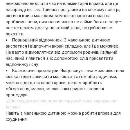
неможливо виділити час на елементарні вправи, але це
насправді не так. Тривалі прогулянки на свіжому повітрі,
активні ігри з малюком, комплекс простих вправ на
проблемні зони, виконання якого не займе багато часу –
все це цілком доступно кожній жінці, потрібно лише
захотіти.
Повноцінний відпочинок. З маленькою дитиною
виспатися і відпочити вкрай складно, але і це можливо.
Не варто відмовлятися від допомоги родичів, і вільний
час, який з’явиться з їх допомогою, слід присвятити
відпочинку і сну.
Косметичні процедури. Якщо існує така можливість на
кілька годин залишити малюка з татом або родичами,
можна відвідати салон краси, де вам зроблять
обгортання, масаж, маски і інші приємні і корисні
процедури.
Навіть з маленькою дитиною можна робити вправи для
схуднення