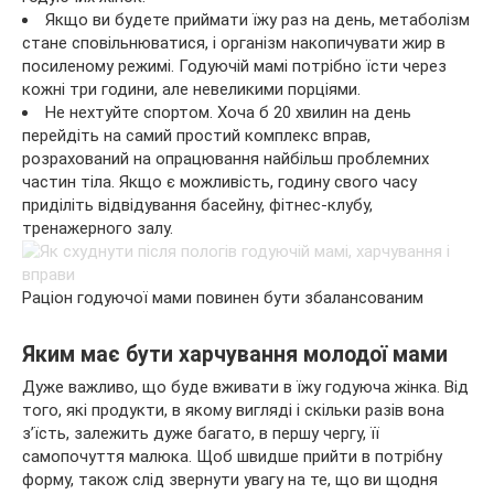
Якщо ви будете приймати їжу раз на день, метаболізм
стане сповільнюватися, і організм накопичувати жир в
посиленому режимі. Годуючій мамі потрібно їсти через
кожні три години, але невеликими порціями.
Не нехтуйте спортом. Хоча б 20 хвилин на день
перейдіть на самий простий комплекс вправ,
розрахований на опрацювання найбільш проблемних
частин тіла. Якщо є можливість, годину свого часу
приділіть відвідування басейну, фітнес-клубу,
тренажерного залу.
Раціон годуючої мами повинен бути збалансованим
Яким має бути харчування молодої мами
Дуже важливо, що буде вживати в їжу годуюча жінка. Від
того, які продукти, в якому вигляді і скільки разів вона
з’їсть, залежить дуже багато, в першу чергу, її
самопочуття малюка. Щоб швидше прийти в потрібну
форму, також слід звернути увагу на те, що ви щодня