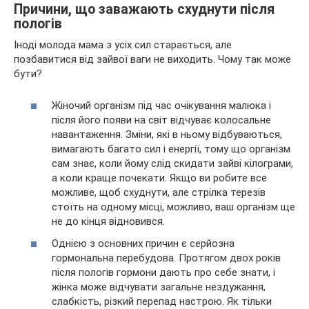
Причини, що заважають схуднути після
пологів
Іноді молода мама з усіх сил старається, але
позбавитися від зайвої ваги не виходить. Чому так може
бути?
Жіночий організм під час очікування малюка і
після його появи на світ відчуває колосальне
навантаження. Зміни, які в ньому відбуваються,
вимагають багато сил і енергії, тому що організм
сам знає, коли йому слід скидати зайві кілограми,
а коли краще почекати. Якщо ви робите все
можливе, щоб схуднути, але стрілка терезів
стоїть на одному місці, можливо, ваш організм ще
не до кінця відновився.
Однією з основних причин є серйозна
гормональна перебудова. Протягом двох років
після пологів гормони дають про себе знати, і
жінка може відчувати загальне нездужання,
слабкість, різкий перепад настрою. Як тільки