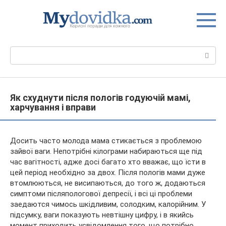
Перейти
до
вмісту
Пошук:
Як схуднути після пологів годуючій мамі,
харчування і вправи
Досить часто молода мама стикається з проблемою
зайвої ваги. Непотрібні кілограми набираються ще під
час вагітності, адже досі багато хто вважає, що їсти в
цей період необхідно за двох. Після пологів мами дуже
втомлюються, не висипаються, до того ж, додаються
симптоми
післяпологової депресії, і всі ці проблеми
заедаются чимось шкідливим, солодким, калорійним. У
підсумку, ваги показують невтішну цифру, і в якийсь
момент приходить усвідомлення того, що потрібно