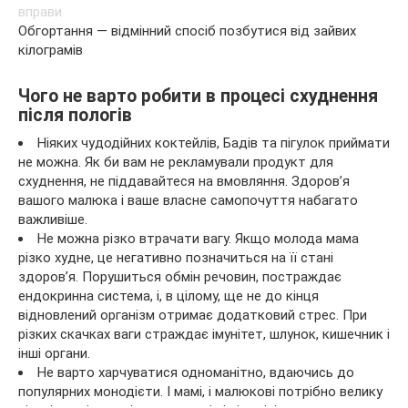
Обгортання — відмінний спосіб позбутися від зайвих
кілограмів
Чого не варто робити в процесі схуднення
після пологів
Ніяких чудодійних коктейлів, Бадів та пігулок приймати
не можна. Як би вам не рекламували продукт для
схуднення, не піддавайтеся на вмовляння. Здоров’я
вашого малюка і ваше власне самопочуття набагато
важливіше.
Не можна різко втрачати вагу. Якщо молода мама
різко худне, це негативно позначиться на її стані
здоров’я. Порушиться обмін речовин, постраждає
ендокринна система, і, в цілому, ще не до кінця
відновлений організм отримає додатковий стрес. При
різких скачках ваги страждає імунітет, шлунок, кишечник і
інші органи.
Не варто харчуватися одноманітно, вдаючись до
популярних монодієти. І мамі, і малюкові потрібно велику