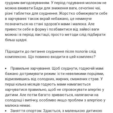
грудним вигодовуванням. У період годування молоком не
можна вживати Бади для зниження ваги, сечогінні чаї,
різні таблетки для схуднення. Жорстко обмежувати себе
в харчуванні також вкрай небажано, це неминуче
позначиться на стані здоров’я мами і малюка. Але
привести себе в форму і позбавитися від зайвої ваги
можна і в період лактації, просто методи слід підбирати
більш щадні.
Підходити до питання схуднення після пологів слід
комплексно. Що повинно входити в цей комплекс?
Правильне харчування. Щоб схуднути, годуючій мамі
бажано дотримувати режим: їсти невеликими порціями,
відмовившись від солодких, жирних, смажених страв. У
перші кілька місяців годують мами намагаються
харчуватися правильно, щоб не спровокувати алергію у
дитини. Але потім багато зриваються, налягаючи на
солодощі і випічку, особливо якщо проблем з алергією у
малюка немає.
Заняття спортом. Здається, з маленькою дитиною