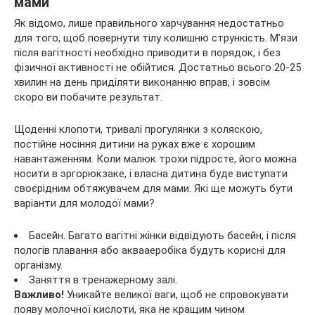
мами
Як відомо, лише правильного харчування недостатньо
для того, щоб повернути тілу колишню стрункість. М’язи
після вагітності необхідно приводити в порядок, і без
фізичної активності не обійтися. Достатньо всього 20-25
хвилин на день приділяти виконанню вправ, і зовсім
скоро ви побачите результат.
Щоденні клопоти, тривалі прогулянки з коляскою,
постійне носіння дитини на руках вже є хорошим
навантаженням. Коли малюк трохи підросте, його можна
носити в эргорюкзаке, і власна дитина буде виступати
своєрідним обтяжувачем для мами. Які ще можуть бути
варіанти для молодої мами?
Басейн. Багато вагітні жінки відвідують басейн, і після
пологів плавання або аквааеробіка будуть корисні для
організму.
Заняття в тренажерному залі.
Важливо!
Уникайте великої ваги, щоб не спровокувати
появу молочної кислоти, яка не кращим чином