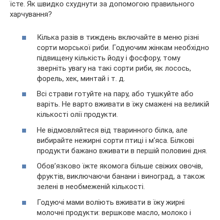
їсте. Як швидко схуднути за допомогою правильного
харчування?
Кілька разів в тиждень включайте в меню різні
сорти морської риби. Годуючим жінкам необхідно
підвищену кількість йоду і фосфору, тому
зверніть увагу на такі сорти риби, як лосось,
форель, хек, минтай і т. д.
Всі страви готуйте на пару, або тушкуйте або
варіть. Не варто вживати в їжу смажені на великій
кількості олії продукти.
Не відмовляйтеся від тваринного білка, але
вибирайте нежирні сорти птиці і м’яса. Білкові
продукти бажано вживати в першій половині дня.
Обов’язково їжте якомога більше свіжих овочів,
фруктів, виключаючи банани і виноград, а також
зелені в необмеженій кількості.
Годуючі мами воліють вживати в їжу жирні
молочні продукти: вершкове масло, молоко і