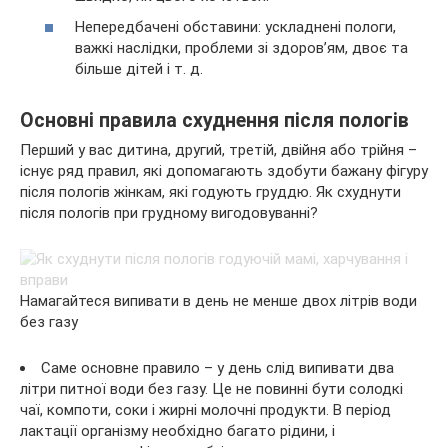
Непередбачені обставини: ускладнені пологи,
важкі наслідки, проблеми зі здоров’ям, двоє та
більше дітей і т. д.
Основні правила схуднення після пологів
Перший у вас дитина, другий, третій, двійня або трійня –
існує ряд правил, які допомагають здобути бажану фігуру
після пологів жінкам, які годують груддю. Як схуднути
після пологів при грудному вигодовуванні?
Намагайтеся випивати в день не менше двох літрів води
без газу
Саме основне правило – у день слід випивати два
літри питної води без газу. Це не повинні бути солодкі
чаї, компоти, соки і жирні молочні продукти. В період
лактації організму необхідно багато рідини, і