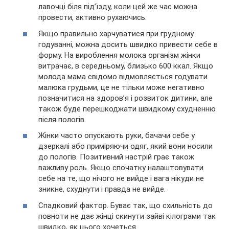
лавочці біля під’їзду, коли цей же час можна
провести, активно рухаючись.
Якщо правильно харчуватися при грудному
годуванні, можна досить швидко привести себе в
форму. На вироблення молока організм жінки
витрачає, в середньому, близько 600 ккал. Якщо
молода мама свідомо відмовляється годувати
малюка грудьми, це не тільки може негативно
позначитися на здоров’я і розвиток дитини, але
також буде перешкоджати швидкому схудненню
після пологів.
Жінки часто опускають руки, бачачи себе у
дзеркалі або приміряючи одяг, який вони носили
до пологів. Позитивний настрій грає також
важливу роль. Якщо спочатку налаштовувати
себе на те, що нічого не вийде і вага нікуди не
зникне, схуднути і правда не вийде.
Спадковий фактор. Буває так, що схильність до
повноти не дає жінці скинути зайві кілограми так
швидко, як цього хочеться.