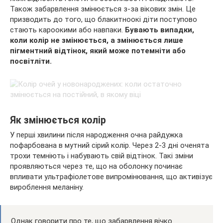
Також забарвлення змінюється з-за вікових змін. Це
призводить до того, що блакитноокі діти поступово
стають кароокими або навпаки.
Бувають випадки,
коли колір не змінюється, а змінюється лише
пігментний відтінок, який може потемніти або
посвітліти.
Як змінюється колір
У перші хвилини після народження очна райдужка
пофарбована в мутний сірий колір. Через 2-3 дні оченята
трохи темніють і набувають свій відтінок. Такі зміни
проявляються через те, що на оболонку починає
впливати ультрафіолетове випромінювання, що активізує
вироблення меланіну.
Однак говорити про те, що забарвлення вічко