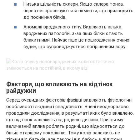
Низька щільність склери. Якщо склера тонка,
через неї просвічуються пігменти, що призводить
до посиніння білків.
Аномалії вродженого типу. Виділяють кілька
вроджених патологій, з-за яких білки стають
блакитними. Найчастіше це пошкодження очних
судин, що супроводжується погіршенням зору.
Фактори, що впливають на відтінок
райдужки
Серед очевидних факторів фахівці виділяють фізіологічні
особливості людини і спадковість. Вчені неодноразово
проводили дослідження, в результаті яких було виявлено,
що відтінок залежить від родичів дитини. При цьому
величезний вплив роблять родичі, що відносяться до
більш старшому поколінню. Тому колір залежить не
тільки від батьків, але також і від бабусь з дідусями.