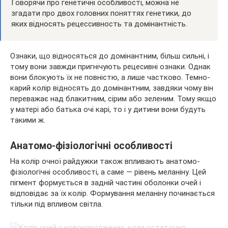
Говорячи про генетичні особливості, можна не
згадати про двох головних поняттях генетики, до
яких відносять рецессивность та домінантність.
Ознаки, що відносяться до домінантним, більш сильні, і
тому вони завжди пригнічують рецесивні ознаки. Однак
вони блокують їх не повністю, а лише частково. Темно-
карий колір відносять до домінантним, завдяки чому він
переважає над блакитним, сірим або зеленим. Тому якщо
у матері або батька очі карі, то і у дитини вони будуть
такими ж.
Анатомо-фізіологічні особливості
На колір очної райдужки також впливають анатомо-
фізіологічні особливості, а саме — рівень меланіну. Цей
пігмент формується в задній частині оболонки очей і
відповідає за їх колір. Формування меланіну починається
тільки під впливом світла.