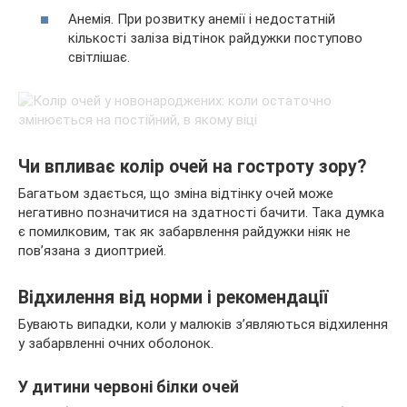
Анемія. При розвитку анемії і недостатній
кількості заліза відтінок райдужки поступово
світлішає.
Чи впливає колір очей на гостроту зору?
Багатьом здається, що зміна відтінку очей може
негативно позначитися на здатності бачити. Така думка
є помилковим, так як забарвлення райдужки ніяк не
пов’язана з диоптрией.
Відхилення від норми і рекомендації
Бувають випадки, коли у малюків з’являються відхилення
у забарвленні очних оболонок.
У дитини червоні білки очей