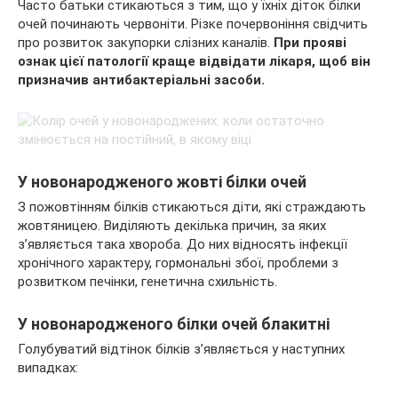
Часто батьки стикаються з тим, що у їхніх діток білки
очей починають червоніти. Різке почервоніння свідчить
про розвиток закупорки слізних каналів.
При прояві
ознак цієї патології краще відвідати лікаря, щоб він
призначив антибактеріальні засоби.
У новонародженого жовті білки очей
З пожовтінням білків стикаються діти, які страждають
жовтяницею. Виділяють декілька причин, за яких
з’являється така хвороба. До них відносять інфекції
хронічного характеру, гормональні збої, проблеми з
розвитком печінки, генетична схильність.
У новонародженого білки очей блакитні
Голубуватий відтінок білків з’являється у наступних
випадках: