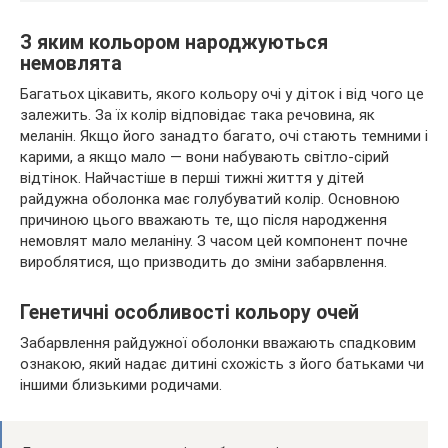
З яким кольором народжуються
немовлята
Багатьох цікавить, якого кольору очі у діток і від чого це
залежить. За їх колір відповідає така речовина, як
меланін. Якщо його занадто багато, очі стають темними і
карими, а якщо мало — вони набувають світло-сірий
відтінок. Найчастіше в перші тижні життя у дітей
райдужна оболонка має голубуватий колір. Основною
причиною цього вважають те, що після народження
немовлят мало меланіну. З часом цей компонент почне
вироблятися, що призводить до зміни забарвлення.
Генетичні особливості кольору очей
Забарвлення райдужної оболонки вважають спадковим
ознакою, який надає дитині схожість з його батьками чи
іншими близькими родичами.