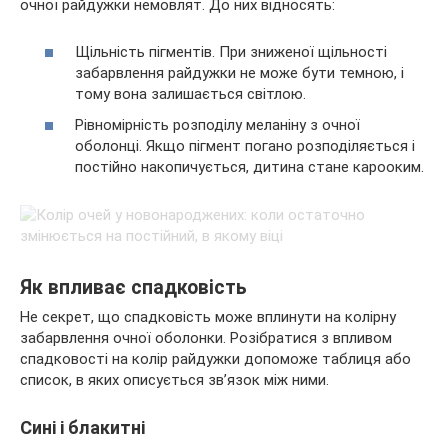
очної райдужки немовлят. До них відносять:
Щільність пігментів. При зниженої щільності
забарвлення райдужки не може бути темною, і
тому вона залишається світлою.
Рівномірність розподілу меланіну з очної
оболонці. Якщо пігмент погано розподіляється і
постійно накопичується, дитина стане карооким.
Як впливає спадковість
Не секрет, що спадковість може вплинути на колірну
забарвлення очної оболонки. Розібратися з впливом
спадковості на колір райдужки допоможе таблиця або
список, в яких описується зв’язок між ними.
Сині і блакитні