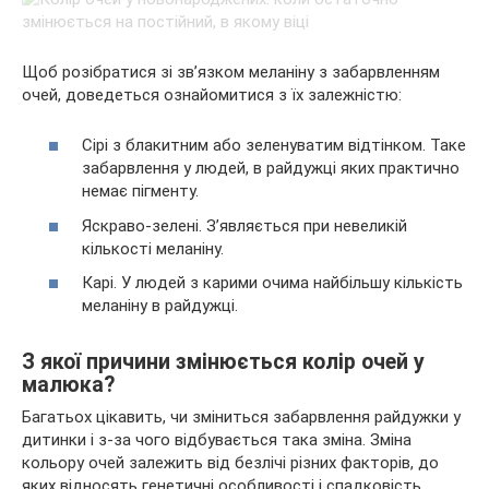
Щоб розібратися зі зв’язком меланіну з забарвленням
очей, доведеться ознайомитися з їх залежністю:
Сірі з блакитним або зеленуватим відтінком. Таке
забарвлення у людей, в райдужці яких практично
немає пігменту.
Яскраво-зелені. З’являється при невеликій
кількості меланіну.
Карі. У людей з карими очима найбільшу кількість
меланіну в райдужці.
З якої причини змінюється колір очей у
малюка?
Багатьох цікавить, чи зміниться забарвлення райдужки у
дитинки і з-за чого відбувається така зміна. Зміна
кольору очей залежить від безлічі різних факторів, до
яких відносять генетичні особливості і спадковість.