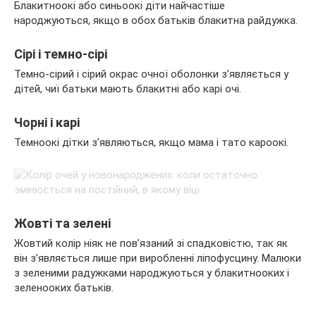
Блакитноокі або синьоокі діти найчастіше
народжуються, якщо в обох батьків блакитна райдужка.
Сірі і темно-сірі
Темно-сірий і сірий окрас очної оболонки з’являється у
дітей, чиї батьки мають блакитні або карі очі.
Чорні і карі
Темноокі дітки з’являються, якщо мама і тато кароокі.
Жовті та зелені
Жовтий колір ніяк не пов’язаний зі спадковістю, так як
він з’являється лише при виробленні ліпофусцину. Малюки
з зеленими радужками народжуються у блакитнооких і
зеленооких батьків.