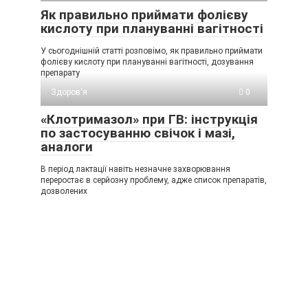
Як правильно приймати фолієву
кислоту при плануванні вагітності
У сьогоднішній статті розповімо, як правильно приймати
фолієву кислоту при плануванні вагітності, дозування
препарату
Здоров'я
0
«Клотримазол» при ГВ: інструкція
по застосуванню свічок і мазі,
аналоги
В період лактації навіть незначне захворювання
переростає в серйозну проблему, адже список препаратів,
дозволених