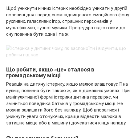
Щоб уникнути нічних істерик необхідно уникати у другій
половині дня і перед сном підвищеного емоційного фону:
рухливих, галасливих ігор, страшних персонажів у
мультфільмах, гучної музики. Процедура підготовки до
сну повинна бути одна і та ж.
Що робити, якщо «це» сталося в
громадському місці
Реакція на дитячу істерику, якщо малюк влаштовує її на
вулиці, повинна бути такою ж, як в домашніх умовах. При
маніпулятивної формі істерики дитина перевіряє, чи
зміниться поведінка батьків у громадському місці. Не
можна залишати його без нагляду. Щоб впоратися і
уникнути уваги оточуючих, краще відвести малюка в
затишне місце або в машину і дочекатися кінця нападу.