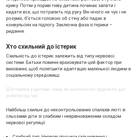
крику. Потім у пориві гніву дитина починає хапати і
кидати все, що потрапить під руку. Він нічого не чує і не
розуміє, б’ється головою об стіну або падає в
конвульсіях на підлогу. Заключна фаза істерики –
ридання.
Хто схильний до істерик
Схильність до істерик залежить від типу нервової
системи. Батьки повинні враховувати цей фактор при
вихованні, щоб полегшити адаптацію маленької людини в
соціальному середовищі.
Найбільш схильні до неконтрольованих спалахів люті зі
сльозами діти зі слабким і неврівноваженим складом
нервової регуляції:
Слабкий тип. Нервові процеси гальмування і