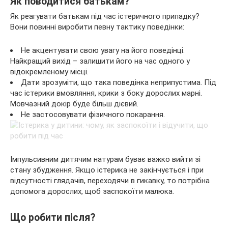
Як поводитися батькам?
Як реагувати батькам під час істеричного припадку?
Вони повинні виробити певну тактику поведінки:
Не акцентувати свою увагу на його поведінці.
Найкращий вихід – залишити його на час одного у
відокремленому місці.
Дати зрозуміти, що така поведінка неприпустима. Під
час істерики вмовляння, крики з боку дорослих марні.
Мовчазний докір буде більш дієвий.
Не застосовувати фізичного покарання.
Імпульсивним дитячим натурам буває важко вийти зі
стану збудження. Якщо істерика не закінчується і при
відсутності глядачів, переходячи в гикавку, то потрібна
допомога дорослих, щоб заспокоїти малюка.
Що робити після?