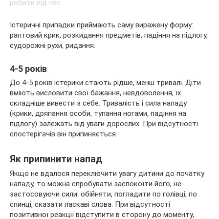
Істеричні припадки приймають саму виражену форму:
раптовий крик, розкидання предметів, падіння на підлогу,
судорожні рухи, ридання.
4-5 років
До 4-5 років істерики стають рідше, менш тривалі. Діти
вміють висловити свої бажання, невдоволення, їх
складніше вивести з себе. Тривалість і сила нападу
(крики, дряпання особи, тупання ногами, падіння на
підлогу) залежать від уваги дорослих. При відсутності
спостерігачів він припиняється.
Як припинити напад
Якщо не вдалося переключити увагу дитини до початку
нападу, то можна спробувати заспокоїти його, не
застосовуючи сили: обійняти, погладити по голівці, по
спинці, сказати ласкаві слова. При відсутності
позитивної реакції відступити в сторону до моменту,