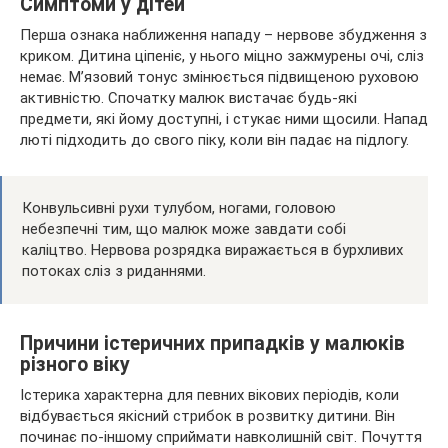
Симптоми у дітей
Перша ознака наближення нападу – нервове збудження з
криком. Дитина ціпеніє, у нього міцно зажмурены очі, сліз
немає. М’язовий тонус змінюється підвищеною руховою
активністю. Спочатку малюк вистачає будь-які
предмети, які йому доступні, і стукає ними щосили. Напад
люті підходить до свого піку, коли він падає на підлогу.
Конвульсивні рухи тулубом, ногами, головою
небезпечні тим, що малюк може завдати собі
каліцтво. Нервова розрядка виражається в бурхливих
потоках сліз з риданнями.
Причини істеричних припадків у малюків
різного віку
Істерика характерна для певних вікових періодів, коли
відбувається якісний стрибок в розвитку дитини. Він
починає по-іншому сприймати навколишній світ. Почуття