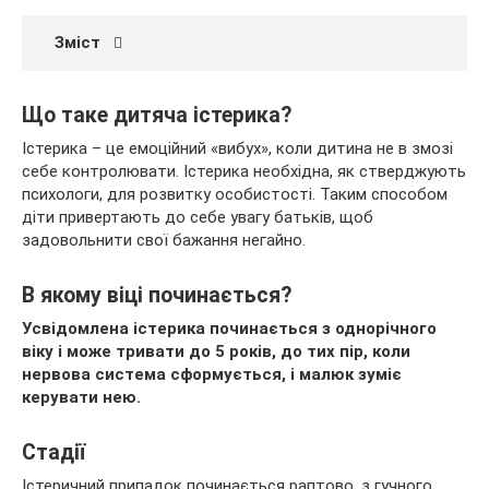
Зміст
Що таке дитяча істерика?
Істерика – це емоційний «вибух», коли дитина не в змозі
себе контролювати. Істерика необхідна, як стверджують
психологи, для розвитку особистості. Таким способом
діти привертають до себе увагу батьків, щоб
задовольнити свої бажання негайно.
В якому віці починається?
Усвідомлена істерика починається з однорічного
віку і може тривати до 5 років, до тих пір, коли
нервова система сформується, і малюк зуміє
керувати нею.
Стадії
Істеричний припадок починається раптово, з гучного