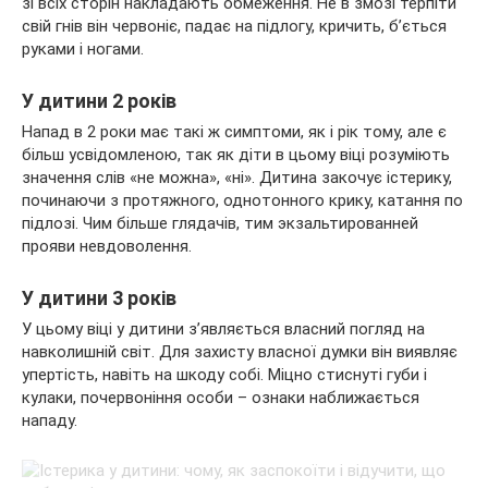
зі всіх сторін накладають обмеження. Не в змозі терпіти
свій гнів він червоніє, падає на підлогу, кричить, б’ється
руками і ногами.
У дитини 2 років
Напад в 2 роки має такі ж симптоми, як і рік тому, але є
більш усвідомленою, так як діти в цьому віці розуміють
значення слів «не можна», «ні». Дитина закочує істерику,
починаючи з протяжного, однотонного крику, катання по
підлозі. Чим більше глядачів, тим экзальтированней
прояви невдоволення.
У дитини 3 років
У цьому віці у дитини з’являється власний погляд на
навколишній світ. Для захисту власної думки він виявляє
упертість, навіть на шкоду собі. Міцно стиснуті губи і
кулаки, почервоніння особи – ознаки наближається
нападу.