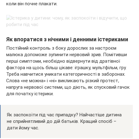
коли він почне плакати.
Як впоратися з нічними і денними істериками
Постійний контроль з боку дорослих за настроєм
малюка допоможе зупинити нервовий зрив. Помітивши
перші симптоми, необхідно відвернути від дратівної
фактора на щось більш цікаве: іграшку, мультфільм, гру.
Треба навчитися уникати категоричності в заборонах.
Слова «не можна» і «ні» викликають різкий протест,
напруга нервової системи, що діють, як спусковий гачок
для початку істерики.
Як заспокоїти під час припадку? Найчастіше дитина
не сприйнятливий до дій батьків. Кращий спосіб –
дати йому час.