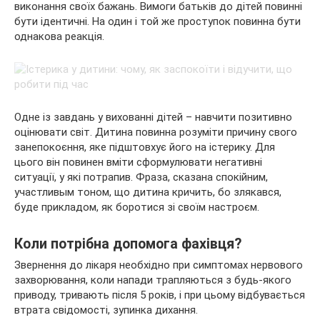
виконання своїх бажань. Вимоги батьків до дітей повинні
бути ідентичні. На один і той же проступок повинна бути
однакова реакція.
Одне із завдань у вихованні дітей – навчити позитивно
оцінювати світ. Дитина повинна розуміти причину свого
занепокоєння, яке підштовхує його на істерику. Для
цього він повинен вміти сформулювати негативні
ситуації, у які потрапив. Фраза, сказана спокійним,
участливым тоном, що дитина кричить, бо злякався,
буде прикладом, як боротися зі своїм настроєм.
Коли потрібна допомога фахівця?
Звернення до лікаря необхідно при симптомах нервового
захворювання, коли напади трапляються з будь-якого
приводу, тривають після 5 років, і при цьому відбувається
втрата свідомості, зупинка дихання.