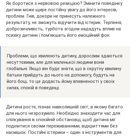
Як боротися з нервовою реакцією? Змінити поведінку
дитини може щире постійну увагу до його інтересів,
проблем. Гнів, докори не принесуть належного
результату, не зможуть відучити від істерик. Терпіння,
доброзичливість, турбота згодом нададуть вплив на
психіку дитини і пом’якшать його емоційний фон.
Проблеми, що хвилюють дитину, дорослим здаються
несуттєвими, але для маленької людини вони
глобальні. Якщо він буде знати, що в скрутну хвилину
батьки прийдуть до нього на допомогу, будуть на
його боці, то це додасть йому впевненості у своїх
силах, спокій в поведінці.
Дитина росте, пізнає навколишній світ, в якому багато
для нього незрозуміло. Необхідно знаходити час для
спілкування в спокійній обстановці, щоб дитина міг
поділитися своїми переживаннями, відкриттями без
насмішок. Постійні істерики – один з інструментів для