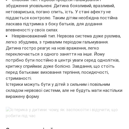
збудження уповільнені. Дитина боязливий, вразливий,
нетовариська, погано спить, їсть. У стані афекту не
піддається контролю. Таким дітям необхідна постійна
ласкава підтримка з боку батьків, для додання
впевненості у своїх силах.
Неврівноважений тип. Нервова система дуже рухлива,
легко збудлива, з тривалим періодом гальмування.
Дитина гостро реагує на нові враження, легко
переключається з одного заняття на інше. Йому
потрібно бути постійно в центрі уваги серед однолітків,
критику сприймає дуже болісно. Завдання, що стоїть
перед батьками: виховання терпіння, посидючості,
стриманості.
Істерики можуть бути у дітей з сильним і повільним
складом нервової системи, але не будуть мати настільки
виражену форму.