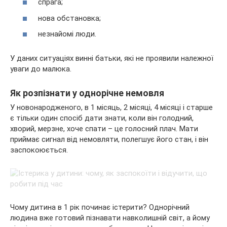
спрага;
нова обстановка;
незнайомі люди.
У даних ситуаціях винні батьки, які не проявили належної
уваги до малюка.
Як розпізнати у однорічне немовля
У новонародженого, в 1 місяць, 2 місяці, 4 місяці і старше
є тільки один спосіб дати знати, коли він голодний,
хворий, мерзне, хоче спати – це голосний плач. Мати
приймає сигнал від немовляти, полегшує його стан, і він
заспокоюється.
Чому дитина в 1 рік починає істерити? Однорічний
людина вже готовий пізнавати навколишній світ, а йому