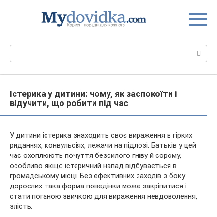
Перейти
до
вмісту
Пошук:
Істерика у дитини: чому, як заспокоїти і
відучити, що робити під час
У дитини істерика знаходить своє вираження в гірких
риданнях, конвульсіях, лежачи на підлозі. Батьків у цей
час охоплюють почуття безсилого гніву й сорому,
особливо якщо істеричний напад відбувається в
громадському місці. Без ефективних заходів з боку
дорослих така форма
поведінки може закріпитися і
стати поганою звичкою для вираження невдоволення,
злість.