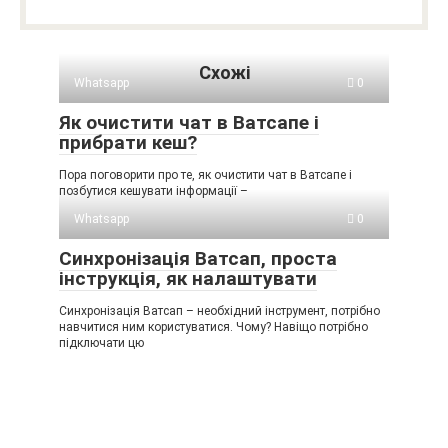
Схожі
Whatsapp
0
Як очистити чат в Ватсапе і
прибрати кеш?
Пора поговорити про те, як очистити чат в Ватсапе і
позбутися кешувати інформації –
Whatsapp
0
Синхронізація Ватсап, проста
інструкція, як налаштувати
Синхронізація Ватсап – необхідний інструмент, потрібно
навчитися ним користуватися. Чому? Навіщо потрібно
підключати цю