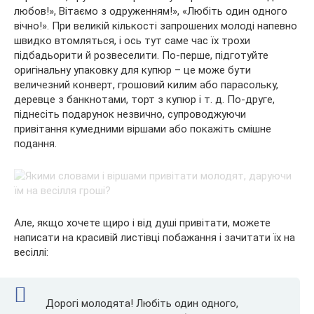
любов!», Вітаємо з одруженням!», «Любіть один одного
вічно!». При великій кількості запрошених молоді напевно
швидко втомляться, і ось тут саме час їх трохи
підбадьорити й розвеселити. По-перше, підготуйте
оригінальну упаковку для купюр – це може бути
величезний конверт, грошовий килим або парасольку,
деревце з банкнотами, торт з купюр і т. д. По-друге,
піднесіть подарунок незвично, супроводжуючи
привітання кумедними віршами або покажіть смішне
подання.
Але, якщо хочете щиро і від душі привітати, можете
написати на красивій листівці побажання і зачитати їх на
весіллі:
Дорогі молодята! Любіть один одного,