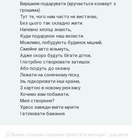
Вирішили подарувати (вручається конверт з
грошима).
Тут те, чого нам часто не вистачає,
Без цього так складно жити.
Напевно хлопці знають,
Куди подарунок наш вкласти.
Можливо, побудують будинок міцний,
Сімейне авто візьмуть,
Адже скоро будуть бігати дітки,
І потрібно створювати затишок.
Або поїдуть до океану
Лежати на сонячному піску,
Іль підкорювати інші країни,
З картою в новому рюкзаку.
Хочемо вам побажати,
Милі створіння?
Удвох завжди вміти мріяти
І втілювати бажання.