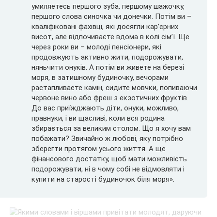
умиляетесь першого зуба, першому шажочку,
першого слова синочка чи донечки. Потім ви –
кваліфіковані фахівці, які досягли кар’єрних
висот, але відпочиваєте вдома в колі сім’ї. Ще
через роки ви – молоді пенсіонери, які
продовжують активно жити, подорожувати,
няньчити онуків. А потім ви живете на березі
моря, в затишному будиночку, вечорами
растапливаете камін, сидите мовчки, попиваючи
червоне вино або фреш з екзотичних фруктів.
До вас приїжджають діти, онуки, можливо,
правнуки, і ви щасливі, коли вся родина
збирається за великим столом. Що я хочу вам
побажати? Звичайно ж любові, яку потрібно
зберегти протягом усього життя. А ще
фінансового достатку, щоб мати можливість
подорожувати, ні в чому собі не відмовляти і
купити на старості будиночок біля моря».