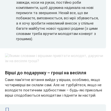
завжди, носи на руках, постійно роби
компліменти, щоб дружина надихала на нові
перемоги та звершення. Нехай все, що ви
побажаєте, виповнюється, всі мрії збуваються,
а я хочу зробити невеликий внесок у спільне
багате майбутнє нової чудової родини (з цими
словами треба вручити молодятам конверт з
грошима).
Вірші до подарунку – гроші на весілля
Саме пам’ятне вітання вийде у віршах, особливо, якщо
чотиривірші ви склали самі. Але не турбуйтеся, якщо не
володієте поетичним здібностями – будь-які прикольні
вірші сподобаються молодятам і підняти їм настрій.