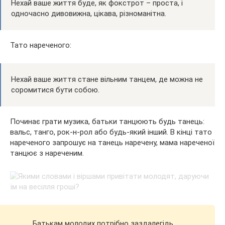
Нехай ваше життя буде, як фокстрот – проста, і
одночасно дивовижна, цікава, різноманітна.
Тато нареченого:
Нехай ваше життя стане вільним танцем, де можна не
соромитися бути собою.
Починає грати музика, батьки танцюють будь танець:
вальс, танго, рок-н-рол або будь-який інший. В кінці тато
нареченого запрошує на танець наречену, мама нареченої
танцює з нареченим.
Батькам молодих потрібно заздалегідь