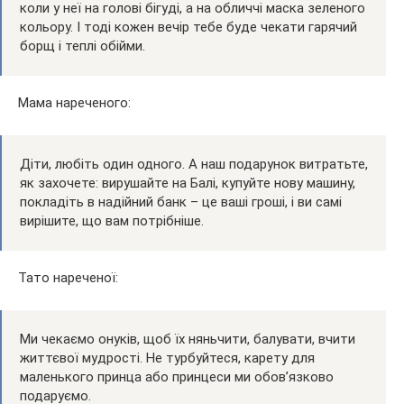
коли у неї на голові бігуді, а на обличчі маска зеленого
кольору. І тоді кожен вечір тебе буде чекати гарячий
борщ і теплі обійми.
Мама нареченого:
Діти, любіть один одного. А наш подарунок витратьте,
як захочете: вирушайте на Балі, купуйте нову машину,
покладіть в надійний банк – це ваші гроші, і ви самі
вирішите, що вам потрібніше.
Тато нареченої:
Ми чекаємо онуків, щоб їх няньчити, балувати, вчити
життєвої мудрості. Не турбуйтеся, карету для
маленького принца або принцеси ми обов’язково
подаруємо.