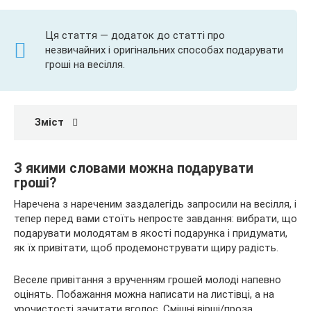
Ця стаття — додаток до статті про
незвичайних і оригінальних способах подарувати
гроші на весілля.
Зміст
З якими словами можна подарувати
гроші?
Наречена з нареченим заздалегідь запросили на весілля, і
тепер перед вами стоїть непросте завдання: вибрати, що
подарувати молодятам в якості подарунка і придумати,
як їх привітати, щоб продемонструвати щиру радість.
Веселе привітання з врученням грошей молоді напевно
оцінять. Побажання можна написати на листівці, а на
урочистості зачитати вголос. Смішні вірші/проза