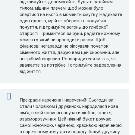
підтримуйте, допомагайте, будьте надійним
тилом, міцним плечем, щоб можна було
спертися на нього в моменти смутку. Надихайте
один одного, мрійте, збережіть полум’яні
почуття, підтримуйте вогонь до глибокої
старості. Тримайтеся за руки, радійте кожному
моменту, який ви проводите разом. Щоб
фінансові негаразди не зіпсували початок
сімейного життя, дарую вам цей скромний, але
потрібний сюрприз. Розпорядитеся їм так, як
вважаєте за потрібне, і отримуйте задоволення
від життя.
Прекрасні наречена і наречений! Сьогодні ви
стали чоловіком і дружиною, народилася нова
сім’я, в якій повинні панувати любов, щастя,
взаєморозуміння. Цей ніжний букет вручаю
самої жіночною, чарівною, красивою нареченою,
а нареченому хочу дати пораду: балуй дружину