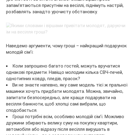
запам’ятаються присутнім на весіллі, піднімуть настрій,
розбавлять занадто урочисту обстановку.
Наведемо аргументи, чому гроші – найкращий подарунок
молодій сім’ї:
Коли запрошено багато гостей, можуть вручатися
однакові предмети. Навіщо молодим кілька СВЧ-печей,
однотипних ковдр, пледів, прасок?
Ви не знаєте напевно, яку саме модель тієї ж пральної
машинки хочуть придбати молодята. Можна, звичайно,
запитати безпосередньо, але краще подарувати на
весілля банкноти, щоб хлопці самі вибрали, що
сподобається.
Гроші потрібні всім, особливо молодій сім’ї. Можливо
дружини збирають велику суму на покупку квартири,
автомобіля або відразу після весілля вирушать в