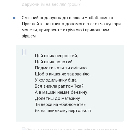
Смішний подарунок до весілля – «бабломет».
Приклейте на віник з допомогою скотча купюри,
монети, прикрасьте стрічкою і прикольним
віршем:
Цей віник непростий,
Цей віник золотий.
Подмети кути ти сміливо,
Щоб в кишенях задзвеніло.
У холодильнику біда,
Вся зникла раптом їжа?
А в машині немає бензину,
Долетиш до магазину
Ти верхи на «бабломете»,
Як на швидкому вертольоті.