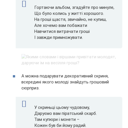
Гортаючи альбом, згадуйте про минуле,
Що було колись у житті хорошого.
На гроші щастя, звичайно, не купиш,
Але хочемо вам побажати
Навчитися витрачати гроші
І завжди примножувати.
А можна подарувати декоративний скриня,
всередині якого молоді знайдуть грошовий
сюрприз.
У скриньці цьому чудовому,
Даруємо вам піратський скарб.
Там купюри і монети –
Кожен був би йому радий.