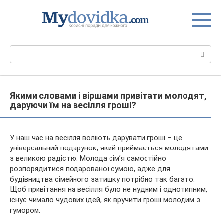
Перейти
до
вмісту
Пошук:
Якими словами і віршами привітати молодят,
даруючи їм на весілля гроші?
У наш час на весілля воліють дарувати гроші – це
універсальний подарунок, який приймається молодятами
з великою радістю. Молода сім’я самостійно
розпорядитися подарованої сумою, адже для
будівництва сімейного затишку потрібно так багато.
Щоб привітання на весілля було
не нудним і однотипним,
існує чимало чудових ідей, як вручити гроші молодим з
гумором.