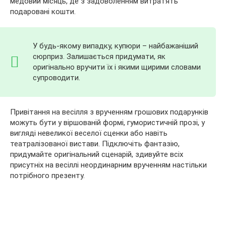
медовий місяць, де з задоволенням витратять
подаровані кошти.
У будь-якому випадку, купюри – найбажаніший
сюрприз. Залишається придумати, як
оригінально вручити їх і якими щирими словами
супроводити.
Привітання на весілля з врученням грошових подарунків
можуть бути у віршованій формі, гумористичній прозі, у
вигляді невеликої веселої сценки або навіть
театралізованої вистави. Підключіть фантазію,
придумайте оригінальний сценарій, здивуйте всіх
присутніх на весіллі неординарним врученням настільки
потрібного презенту.