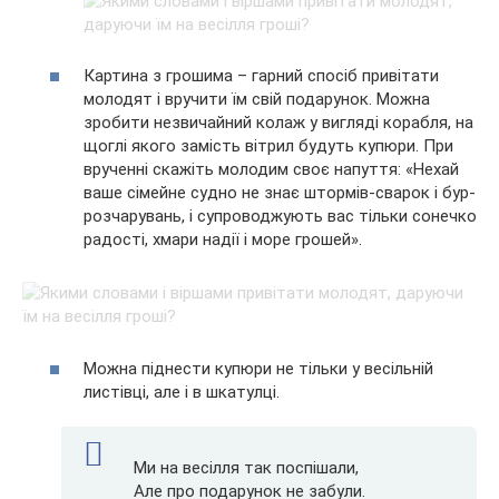
Картина з грошима – гарний спосіб привітати
молодят і вручити їм свій подарунок. Можна
зробити незвичайний колаж у вигляді корабля, на
щоглі якого замість вітрил будуть купюри. При
врученні скажіть молодим своє напуття: «Нехай
ваше сімейне судно не знає штормів-сварок і бур-
розчарувань, і супроводжують вас тільки сонечко
радості, хмари надії і море грошей».
Можна піднести купюри не тільки у весільній
листівці, але і в шкатулці.
Ми на весілля так поспішали,
Але про подарунок не забули.