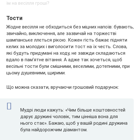
Тости
Жодне весілля не обходиться без міцних напоїв: бувають,
звичайно, виключення, але зазвичай на торжестві
шампанське ллється рікою. Кожен гість бажає підняти
келих за молодих і виголосити тост на їх честь. Слова,
які будуть придумані на ходу, не завжди складаються
вдало в пам’ятне вітання. А адже так хочеться, щоб
весільні тости були смішними, веселими, дотепними, при
цьому душевними, щирими.
Що можна сказати, вручаючи грошовий подарунок:
Мудрі люди кажуть: «Чим більше коштовностей
дарує дружині чоловік, тим цінніша вона для
нього стає». Бажаю, щоб у вашій родині дружина
була найдорожчим діамантом.