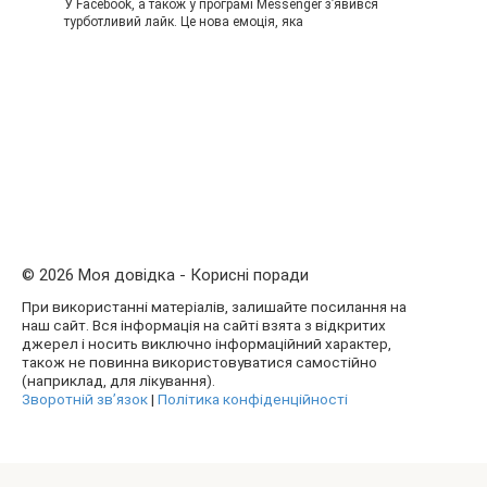
У Facebook, а також у програмі Messenger з’явився
турботливий лайк. Це нова емоція, яка
© 2026 Моя довідка - Корисні поради
При використанні матеріалів, залишайте посилання на
наш сайт. Вся інформація на сайті взята з відкритих
джерел і носить виключно інформаційний характер,
також не повинна використовуватися самостійно
(наприклад, для лікування).
Зворотній зв’язок
|
Політика конфіденційності